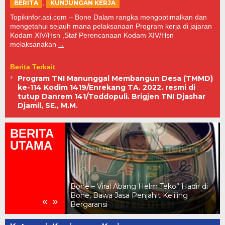
,
BERITA
KUNJUNGAN KERJA
Topikinfor.asi.com – Bone Dalam rangka mengoptimalkan dan
mengetahui sejauh mana pelaksanaan Program kerja di jajaran
Kodam XIV/Hsn ,Staf Perencanaan Kodam XIV/Hsn
melaksanakan
Berita Terkait
Program TNI Manunggal Membangun Desa (TMMD)
ke-114 Kodim 1419/Enrekang TA. 2022. resmi di
tutup Danrem 141/Toddopuli. Brigjen TNI Djashar
Djamil, SE., M.M.
BERITA
UTAMA
l, Brimob Polda
Bone – Viral Abang Helm Teko” Hadir di
Curhat dengan
Bone, Bawa Jasa Penjahit Keliling
«
»
ikiater
Bergaransi