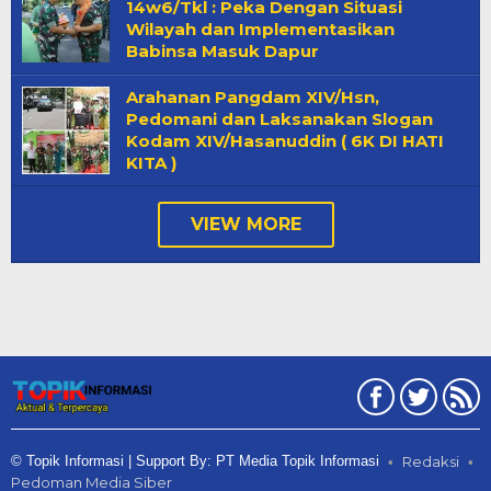
14w6/Tkl : Peka Dengan Situasi
Wilayah dan Implementasikan
Babinsa Masuk Dapur
Arahanan Pangdam XIV/Hsn,
Pedomani dan Laksanakan Slogan
Kodam XIV/Hasanuddin ( 6K DI HATI
KITA )
VIEW MORE
© Topik Informasi | Support By: PT Media Topik Informasi
Redaksi
Pedoman Media Siber