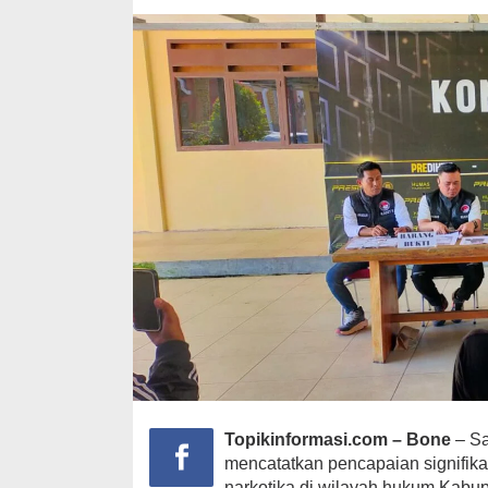
Topikinformasi.com – Bone
– S
mencatatkan pencapaian signifik
narkotika di wilayah hukum Kabup