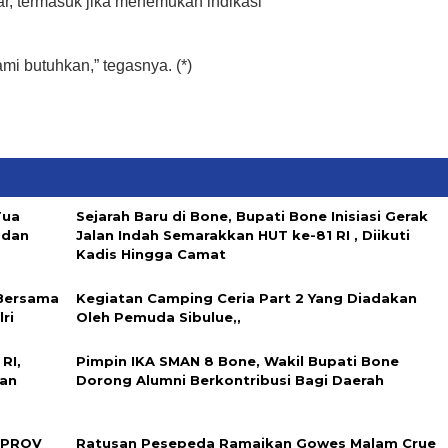
ar, termasuk jika menemukan indikasi
mi butuhkan,” tegasnya. (*)
Tua
Sejarah Baru di Bone, Bupati Bone Inisiasi Gerak
 dan
Jalan Indah Semarakkan HUT ke-81 RI , Diikuti
Kadis Hingga Camat
 Bersama
Kegiatan Camping Ceria Part 2 Yang Diadakan
ri
Oleh Pemuda Sibulue,,
RI,
Pimpin IKA SMAN 8 Bone, Wakil Bupati Bone
dan
Dorong Alumni Berkontribusi Bagi Daerah
RPROV
Ratusan Pesepeda Ramaikan Gowes Malam Crue