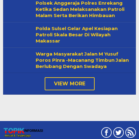
Polsek Anggeraja Polres Enrekang
Ketika Sedan Melaksanakan Patroli
Malam Serta Berikan Himbauan
Polda Sulsel Gelar Apel Kesiapan
Patroli Skala Besar Di Wilayah
Makassar
Warga Masyarakat Jalan M Yusuf
Poros Pinra -Macanang Timbun Jalan
Berlubang Dengan Swadaya
VIEW MORE