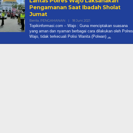
Lantas Polres Wajo Laksanakan
Pengamanan Saat Ibadah Sholat
Jumat
Oleh
Berita
,
PENGAMANAN
|
18 Juni 2021
Informasi
Topikinformasi.com – Wajo : Guna menciptakan suasana
Topik
yang aman dan nyaman berbagai cara dilakukan oleh Polres
Wajo, tidak terkecuali Polisi Wanita (Polwan)