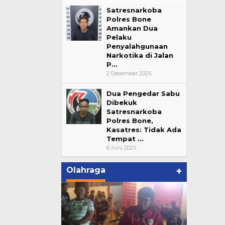
Satresnarkoba
Polres Bone
Amankan Dua
Pelaku
Penyalahgunaan
Narkotika di Jalan
P…
2 Desember 2025
Dua Pengedar Sabu
Dibekuk
Satresnarkoba
Polres Bone,
Kasatres: Tidak Ada
Tempat …
6 Juni 2025
Olahraga
+