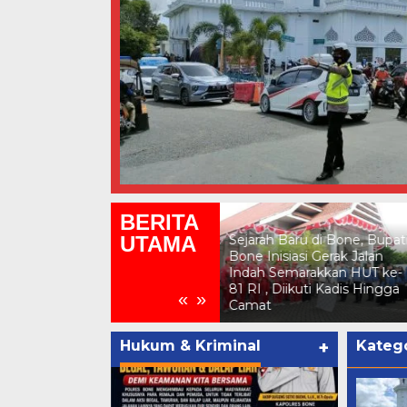
BERITA
UTAMA
Kepala SD Inpres 5/81
Sejarah Baru di Bone, Bupat
Kading Ajak Orang Tua
Bone Inisiasi Gerak Jalan
Bersinergi Sukseskan HUT
Indah Semarakkan HUT ke-
Pramuka Ke-65 dan HUT RI
81 RI , Diikuti Kadis Hingga
«
»
Ke-81
Camat
Hukum & Kriminal
+
Katego