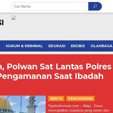
K
HUKUM & KRIMINAL
EDUKASI
EKOBIS
OLAHRAGA
, Polwan Sat Lantas Polres
Pengamanan Saat Ibadah
,
BERITA
PENGAMANAN
Topikinformasi.com – Wajo : Guna
menciptakan suasana yang aman dan