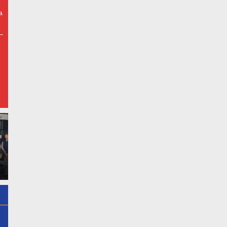
a
Kepala SD Inpres 5/81
Bone – Viral Abang Helm
Kading Ajak Orang Tua
Teko” Hadir di Bone, Bawa
Bersinergi Sukseskan HUT
Jasa Penjahit Keliling
Pramuka Ke-65 dan HUT RI
Bergaransi
Ke-81