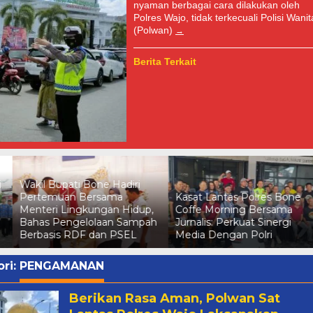
nyaman berbagai cara dilakukan oleh
Polres Wajo, tidak terkecuali Polisi Wanit
(Polwan)
Berita Terkait
i
Wakil Bupati Bone Hadiri
Pertemuan Bersama
Kasat Lantas Polres Bone
Menteri Lingkungan Hidup,
Coffe Morning Bersama
Bahas Pengelolaan Sampah
Jurnalis: Perkuat Sinergi
Berbasis RDF dan PSEL
Media Dengan Polri
ri:
PENGAMANAN
Berikan Rasa Aman, Polwan Sat