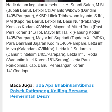
Hadir dalam kegiatan tersebut, Ir. H. Suardi Saleh, M.Si
(Bupati Barru), Letkol Czi Arianto Wibowo (Dandim
1405/Parepare), AKBP Liliek Tribhawono Iryanto, S.IK.,
MM (Kapolres Barru), Letkol Inf. Basri Nur (Pabandya
Komsos Kodam XIV/Hsn), Mayor Inf. Alfred Tona (Pasi
Pers Korem 141/Tp), Mayor Inf. Halik (Pabung Kodim
1405/Parepare), Mayor Inf. Supriadi (Topdam XIII/MDK),
Para Danramil Jajaran Kodim 1405/Parepare, Lettu inf
Mirza (Kalandam XVIII/Ksr), Letda Inf. Sudarmin
(Danunit Inteldim 1405/Parepare), Letda Inf J. Roda
(Wadantim Intel Korem 181/Sorong), serta Para
Forkopimda Kab. Barru. Penerangan Korem
141/Toddopuli.
Baca Juga:
ada Apa Bhabinkamtibmas
Polsek Patimpeng Keliling Bersama
Pemerintah Desa?