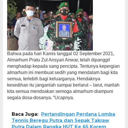
Bahwa pada hari Kamis tanggal 02 September 2021,
Almarhum Pratu Zul Ansyari Anwar, telah dipanggil
menghadap kepada sang pencipta. Tentunya kepergian
almarhum ini membuat sedih yang mendalam bagi kita
semua, terlebih bagi keluarganya. Hendaknya
kesedihan itu janganlah sampai berlarut – larut, marilah
kita semua mendoakan semoga almarhum diampuni
segala dosa-dosanya. “Ucapnya.
Baca Juga:
Pertandingan Perdana Lomba
Tennis Beregu Putra dan Sepak Takraw
Putra Dalam Rangka HUT Ke 65 Korem