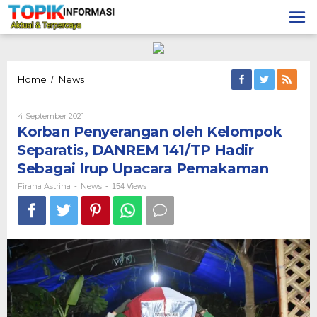
Lewati
ke
konten
Korban
Home
News
/
Penyerangan
oleh
Oleh
4 September 2021
Kelompok
Firana
Korban Penyerangan oleh Kelompok
Separatis,
Astrina
DANREM
Separatis, DANREM 141/TP Hadir
141/TP
Sebagai Irup Upacara Pemakaman
Hadir
Sebagai
Firana Astrina
News
-
-
154 Views
Irup
Upacara
Pemakaman