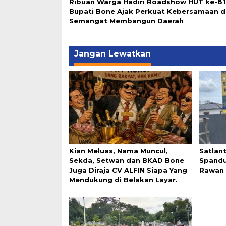
Ribuan Warga Hadiri Roadshow HUT ke-81 
Bupati Bone Ajak Perkuat Kebersamaan 
Semangat Membangun Daerah
Jangan Lewatkan
Kian Meluas, Nama Muncul,
Satlan
Sekda, Setwan dan BKAD Bone
Spandu
Juga Diraja CV ALFIN Siapa Yang
Rawan 
Mendukung di Belakan Layar.