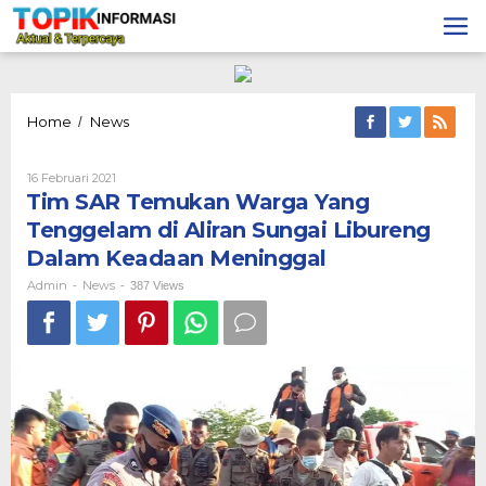
Lewati
ke
konten
Tim
Home
News
/
SAR
Temukan
Oleh
16 Februari 2021
Warga
Admin
Tim SAR Temukan Warga Yang
Yang
Tenggelam
Tenggelam di Aliran Sungai Libureng
di
Dalam Keadaan Meninggal
Aliran
Sungai
Admin
News
-
-
387 Views
Libureng
Dalam
Keadaan
Meninggal