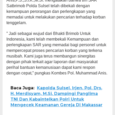
Anis,P.S.,S.I.K.,M.Si. mengatakan bahwa tim SAR
Satbrimob Polda Sulsel telah dibekali dengan
kemampuan perorangan dan perlengkapan yang
memadai untuk melakukan pencarian terhadap korban
tenggelam.
” Jadi sebagai wujud dari Bhakti Brimob Untuk
Indonesia, kami telah membekali Kemampuan dan
perlengkapan SAR yang memadai bagi personel untuk
mempercepat proses pencarian korban yang terkena
musibah. Kami juga terus membangun sinergitas
dengan pihak terkait agar laporan dari masyarakat
perihal bantuan kemanusiaan dapat kami respon
dengan cepat,” pungkas Kombes Pol. Muhammad Anis.
Baca Juga:
Kapolda Sulsel. Irjen. Pol. Drs.
H. Merdisyam, M.Si. Dampingi Panglima
TNI Dan Kabaintelkan Polri Untuk
Mengecek Keamanan Gereja Di Makassar