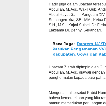
Hadir juga dalam upacara tersebut 
Abdullah, M. Agr., Wakil Gub. And
Abdul Hayat Gani., Pangdam XIV 
Sumangerukka, SE,. MM., Ketua DPD
S.H., M.Si., Kajati Sulsel. Dr. F
Laksama Dr. Bennyi Sekandari.
Baca Juga:
Danrem 141/To
Pasukan Pengamanan VVIP
Kabupaten. Gowa dan Kab
Upacara Ziarah dipimpin oleh Guber
Abdullah, M. Agr., diawali denga
penghormatan kepada para pahla
Mengenai hal tersebut Kabid Hum
bahwa kemerdekaan yang kita rasak
namun memerlukan perjuangan dan