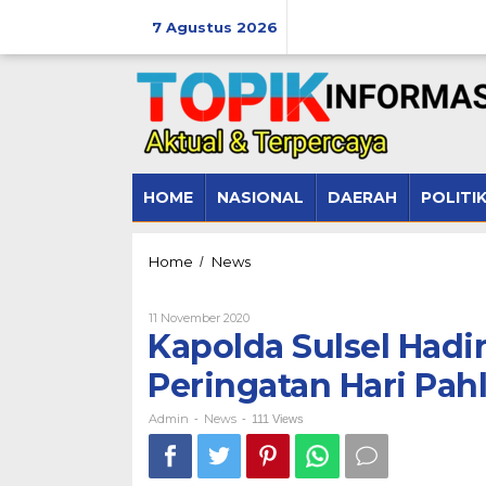
Lewati
ke
7 Agustus 2026
konten
HOME
NASIONAL
DAERAH
POLITI
Kapolda
Home
News
/
Sulsel
Hadiri
Oleh
11 November 2020
Ziarah
Admin
Kapolda Sulsel Hadi
di
TMP
Peringatan Hari Pa
Dalam
Peringatan
Hari
Admin
News
-
-
111 Views
Pahlawan