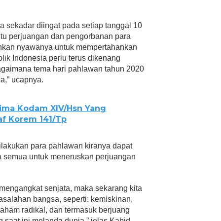
a sekadar diingat pada setiap tanggal 10
 itu perjuangan dan pengorbanan para
uhkan nyawanya untuk mempertahankan
lik Indonesia perlu terus dikenang
gaimana tema hari pahlawan tahun 2020
a,” ucapnya.
ima Kodam XIV/Hsn Yang
af Korem 141/Tp
dilakukan para pahlawan kiranya dapat
ta semua untuk meneruskan perjuangan
 mengangkat senjata, maka sekarang kita
salahan bangsa, seperti: kemiskinan,
aham radikal, dan termasuk berjuang
aat ini melanda dunia,” jelas Kabid