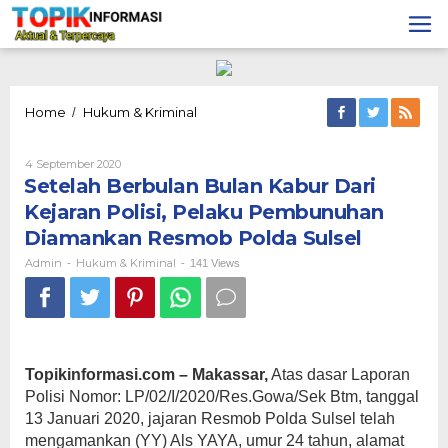
Lewati
ke
konten
Setelah
Home
Hukum & Kriminal
/
Berbulan
Bulan
Oleh
4 September 2020
Kabur
Admin
Setelah Berbulan Bulan Kabur Dari
Dari
Kejaran
Kejaran Polisi, Pelaku Pembunuhan
Polisi,
Diamankan Resmob Polda Sulsel
Pelaku
Pembunuhan
Admin
Hukum & Kriminal
-
-
141 Views
Diamankan
Resmob
Polda
Sulsel
Topikinformasi.com – Makassar,
Atas dasar Laporan
Polisi Nomor: LP/02/I/2020/Res.Gowa/Sek Btm, tanggal
13 Januari 2020, jajaran Resmob Polda Sulsel telah
mengamankan (YY) Als YAYA, umur 24 tahun, alamat