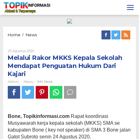
Lewati
ke
konten
Melalui
Home
News
/
Rakor
MKKS
Oleh
25 Agustus 2020
Kepala
Admin
Melalui Rakor MKKS Kepala Sekolah
Sekolah
Mendapat
Mendapat Penguatan Hukum Dari
Penguatan
Kajari
Hukum
Dari
Admin
News
-
-
644 Views
Kajari
Bone, Topikinformasi.com
Rapat koordinasi
Musyawarah kerja kepala sekolah (MKKS) SMA se
kabupaten Bone ( key not speaker) di SMA 3 Bone jalan
Gatot Subroto senin 24 Agustus 2020.