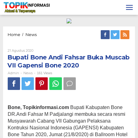
Lewati
ke
konten
Bupati
Home
News
/
Bone
Andi
Oleh
21 Agustus 2020
Fahsar
Admin
Bupati Bone Andi Fahsar Buka Muscab
Buka
Muscab
VII Gapensi Bone 2020
VII
Gapensi
Admin
News
-
-
161 Views
Bone
2020
Bone, Topikinformasi.com
Bupati Kabupaten Bone
DR.Andi Fahsar M Padjalangi membuka secara resmi
Musyawarah Cabang VII Gabungan Pelaksana
Kontruksi Nasional Indonesia (GAPENSI) Kabupaten
Bone Tahun 2020, Jumat (21/8/2020) di Ballroom Hotel