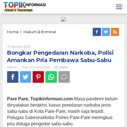
Lewati
ke
konten
Bongkar
Home
Hukum & Kriminal
/
Pengedaran
Narkoba,
Oleh
13 Agustus 2020
Polisi
Admin
Bongkar Pengedaran Narkoba, Polisi
Amankan
Pria
Amankan Pria Pembawa Sabu-Sabu
Pembawa
Sabu-
Admin
Hukum & Kriminal
-
-
162 Views
Sabu
Pare Pare, Topikinformasi.com
Masa pandemi belum
dinyatakan berakhir, kasus peredaran narkoba jenis
sabu-sabu di Kota Pare-Pare, masih saja terjadi.
Petugas Satresnarkoba Polres Pare-Pare meringkus
pria diduga pengedar sabu-sabu.