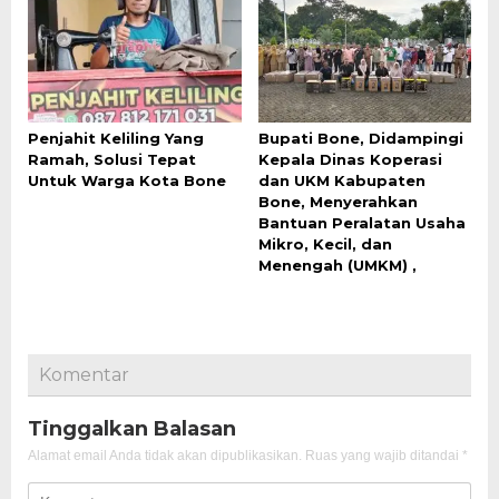
Penjahit Keliling Yang
Bupati Bone, Didampingi
Ramah, Solusi Tepat
Kepala Dinas Koperasi
Untuk Warga Kota Bone
dan UKM Kabupaten
Bone, Menyerahkan
Bantuan Peralatan Usaha
Mikro, Kecil, dan
Menengah (UMKM) ,
Komentar
Tinggalkan Balasan
Alamat email Anda tidak akan dipublikasikan.
Ruas yang wajib ditandai
*