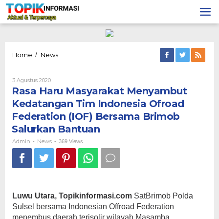
Lewati
ke
konten
Rasa
Home
News
/
Haru
Masyarakat
Oleh
3 Agustus 2020
Menyambut
Admin
Rasa Haru Masyarakat Menyambut
Kedatangan
Tim
Kedatangan Tim Indonesia Ofroad
Indonesia
Federation (IOF) Bersama Brimob
Ofroad
Federation
Salurkan Bantuan
(IOF)
Admin
News
-
-
Bersama
369 Views
Brimob
Salurkan
Bantuan
Luwu Utara, Topikinformasi.com
SatBrimob Polda
Sulsel bersama Indonesian Offroad Federation
menembus daerah terisolir wilayah Masamba