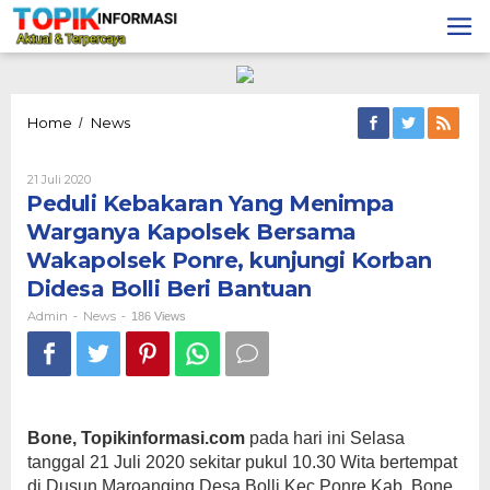
Lewati
ke
konten
Peduli
Home
News
/
Kebakaran
Yang
Oleh
21 Juli 2020
Menimpa
Admin
Peduli Kebakaran Yang Menimpa
Warganya
Kapolsek
Warganya Kapolsek Bersama
Bersama
Wakapolsek Ponre, kunjungi Korban
Wakapolsek
Ponre,
Didesa Bolli Beri Bantuan
kunjungi
Admin
News
-
-
Korban
186 Views
Didesa
Bolli
Beri
Bantuan
Bone, Topikinformasi.com
pada hari ini Selasa
tanggal 21 Juli 2020 sekitar pukul 10.30 Wita bertempat
di Dusun Maroanging Desa Bolli Kec.Ponre Kab. Bone