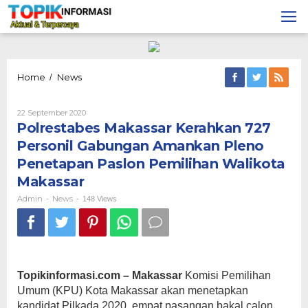
Lewati
ke
konten
Polrestabes
Home
News
/
Makassar
Kerahkan
Oleh
22 September 2020
727
Admin
Polrestabes Makassar Kerahkan 727
Personil
Gabungan
Personil Gabungan Amankan Pleno
Amankan
Penetapan Paslon Pemilihan Walikota
Pleno
Penetapan
Makassar
Paslon
Admin
News
-
-
Pemilihan
148 Views
Walikota
Makassar
Topikinformasi.com – Makassar
Komisi Pemilihan
Umum (KPU) Kota Makassar akan menetapkan
kandidat Pilkada 2020, empat pasangan bakal calon