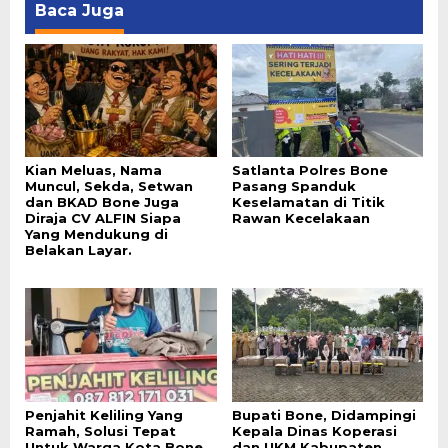
Baca Juga
Kian Meluas, Nama
Satlanta Polres Bone
Muncul, Sekda, Setwan
Pasang Spanduk
dan BKAD Bone Juga
Keselamatan di Titik
Diraja CV ALFIN Siapa
Rawan Kecelakaan
Yang Mendukung di
Belakan Layar.
Penjahit Keliling Yang
Bupati Bone, Didampingi
Ramah, Solusi Tepat
Kepala Dinas Koperasi
Untuk Warga Kota Bone
dan UKM Kabupaten