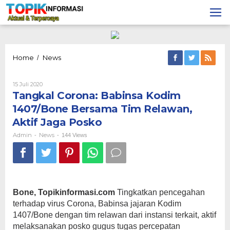
Lewati
ke
konten
Tangkal
Home
News
/
Corona:
Babinsa
Oleh
15 Juli 2020
Kodim
Admin
Tangkal Corona: Babinsa Kodim
1407/Bone
Bersama
1407/Bone Bersama Tim Relawan,
Tim
Aktif Jaga Posko
Relawan,
Aktif
Admin
News
-
-
144 Views
Jaga
Posko
Bone, Topikinformasi.com
Tingkatkan pencegahan
terhadap virus Corona, Babinsa jajaran Kodim
1407/Bone dengan tim relawan dari instansi terkait, aktif
melaksanakan posko gugus tugas percepatan