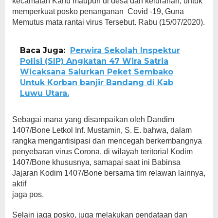
kecamatan Kahu maupun di desa dan kelurahan, untuk
memperkuat posko penanganan Covid -19, Guna
Memutus mata rantai virus Tersebut. Rabu (15/07/2020).
Baca Juga:
Perwira Sekolah Inspektur
Polisi (SIP) Angkatan 47 Wira Satria
Wicaksana Salurkan Peket Sembako
Untuk Korban banjir Bandang di Kab
Luwu Utara.
Sebagai mana yang disampaikan oleh Dandim
1407/Bone Letkol Inf. Mustamin, S. E. bahwa, dalam
rangka mengantisipasi dan mencegah berkembangnya
penyebaran virus Corona, di wilayah teritorial Kodim
1407/Bone khususnya, samapai saat ini Babinsa
Jajaran Kodim 1407/Bone bersama tim relawan lainnya,
aktif
jaga pos.
Selain jaga posko, juga melakukan pendataan dan