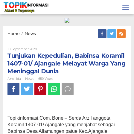
Lewati
ke
konten
Tunjukan
Home
News
/
Kepedulian,
Babinsa
Oleh
10 September 2020
Koramil
Andi
Tunjukan Kepedulian, Babinsa Koramil
1407-
Ida
01/
1407-01/ Ajangale Melayat Warga Yang
Ajangale
Meninggal Dunia
Melayat
Warga
Andi Ida
News
-
-
650 Views
Yang
Meninggal
Dunia
Topikinformasi.Com, Bone – Serda Arzil anggota
Koramil 1407-01/ Ajangale yang menjabat sebagai
Babinsa Desa Allamungen patue Kec.Ajangale