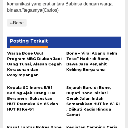
komunikasi yang erat antara Babinsa dengan warga
binaan.”tegasnya(Carlos)
#Bone
Posting Terkait
Warga Bone Usul
Bone – Viral Abang Helm
Program MBG Diubah Jadi
Teko” Hadir di Bone,
Uang Tunai, Alasan Cegah
Bawa Jasa Penjahit
Keracunan dan
Keliling Bergaransi
Penyimpangan
Kepala SD Inpres 5/81
Sejarah Baru di Bone,
Kading Ajak Orang Tua
Bupati Bone Inisiasi
Bersinergi Sukseskan
Gerak Jalan Indah
HUT Pramuka Ke-65 dan
Semarakkan HUT ke-81 RI
HUT RI Ke-81
, Diikuti Kadis Hingga
Camat
Kasat Lantas Polres Bone
Kegiatan Camping Ceria