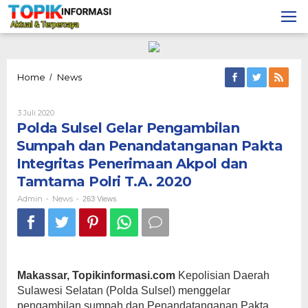
Lewati
ke
konten
Polda
Home
News
/
Sulsel
Gelar
Oleh
3 Juli 2020
Pengambilan
Admin
Polda Sulsel Gelar Pengambilan
Sumpah
dan
Sumpah dan Penandatanganan Pakta
Penandatanganan
Integritas Penerimaan Akpol dan
Pakta
Integritas
Tamtama Polri T.A. 2020
Penerimaan
Admin
News
-
-
Akpol
263 Views
dan
Tamtama
Polri
T.A.
2020
Makassar, Topikinformasi.com
Kepolisian Daerah
Sulawesi Selatan (Polda Sulsel) menggelar
pengambilan sumpah dan Penandatanganan Pakta