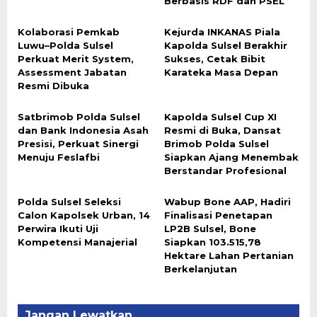
Berbasis RDF dan PSEL
Kolaborasi Pemkab
Kejurda INKANAS Piala
Luwu–Polda Sulsel
Kapolda Sulsel Berakhir
Perkuat Merit System,
Sukses, Cetak Bibit
Assessment Jabatan
Karateka Masa Depan
Resmi Dibuka
Satbrimob Polda Sulsel
Kapolda Sulsel Cup XI
dan Bank Indonesia Asah
Resmi di Buka, Dansat
Presisi, Perkuat Sinergi
Brimob Polda Sulsel
Menuju Feslafbi
Siapkan Ajang Menembak
Berstandar Profesional
Polda Sulsel Seleksi
Wabup Bone AAP, Hadiri
Calon Kapolsek Urban, 14
Finalisasi Penetapan
Perwira Ikuti Uji
LP2B Sulsel, Bone
Kompetensi Manajerial
Siapkan 103.515,78
Hektare Lahan Pertanian
Berkelanjutan
Jangan Lewatkan