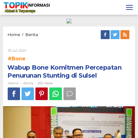
Lewati
ke
konten
Wabup
Home
Berita
/
Bone
Komitmen
Oleh
30 Juli 2025
Percepatan
Admin
Penurunan
#Bone
Stunting
Wabup Bone Komitmen Percepatan
di
Sulsel
Penurunan Stunting di Sulsel
Admin
Berita
-
-
202 Views