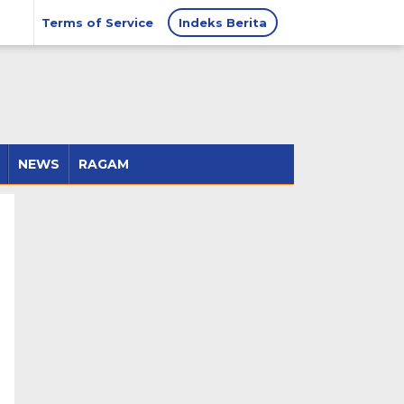
Terms of Service
Indeks Berita
NEWS
RAGAM
u