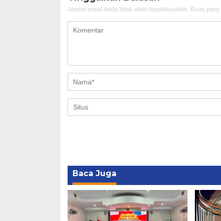
Alamat email Anda tidak akan dipublikasikan.
Ruas yang 
Baca Juga