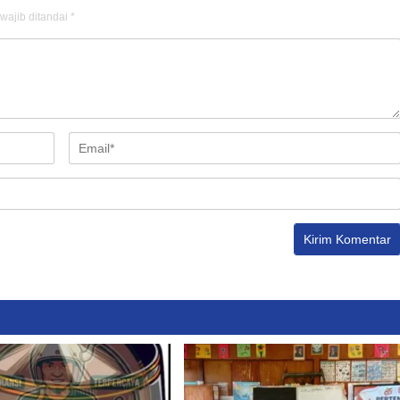
wajib ditandai
*