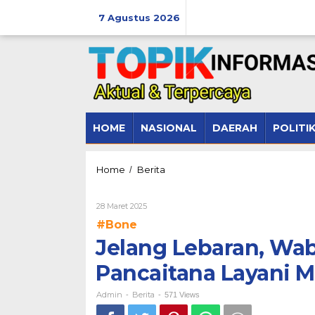
Lewati
ke
7 Agustus 2026
konten
HOME
NASIONAL
DAERAH
POLITI
Jelang
Home
Berita
/
Lebaran,
Wabup
Oleh
28 Maret 2025
Bone
Admin
Pastikan
#Bone
RSUD
Jelang Lebaran, Wa
Datu
Pancaitana
Pancaitana Layani M
Layani
Masyarakat
Admin
Berita
Secara
-
-
571 Views
Optimal