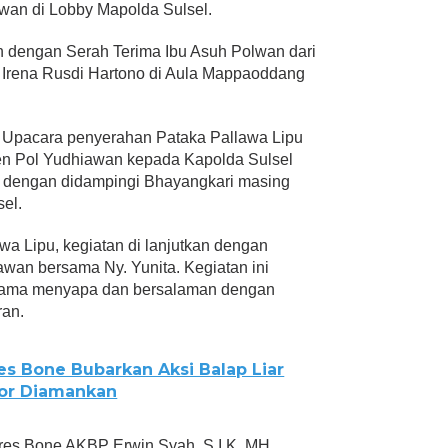
awan di Lobby Mapolda Sulsel.
an dengan Serah Terima Ibu Asuh Polwan dari
 Irena Rusdi Hartono di Aula Mappaoddang
an Upacara penyerahan Pataka Pallawa Lipu
jen Pol Yudhiawan kepada Kapolda Sulsel
no dengan didampingi Bhayangkari masing
el.
a Lipu, kegiatan di lanjutkan dengan
awan bersama Ny. Yunita. Kegiatan ini
 lama menyapa dan bersalaman dengan
ran.
res Bone Bubarkan Aksi Balap Liar
tor Diamankan
res Bone AKBP Erwin Syah, S.I.K.,MH