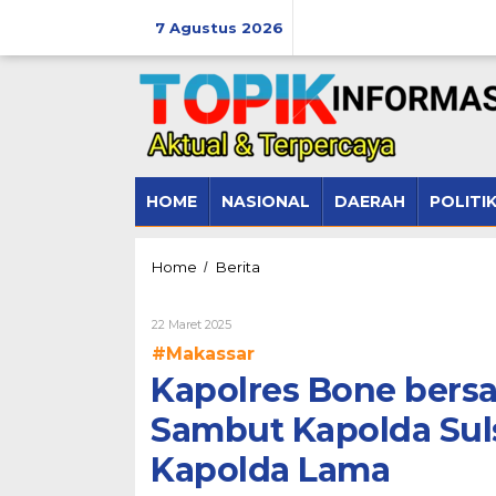
Lewati
ke
7 Agustus 2026
konten
HOME
NASIONAL
DAERAH
POLITI
Kapolres
Home
Berita
/
Bone
bersama
Oleh
22 Maret 2025
Ketua
Admin
Bhayangkari
#Makassar
Sambut
Kapolres Bone bers
Kapolda
Sulsel
Sambut Kapolda Sul
Baru
dan
Kapolda Lama
Pelepasan
Kapolda