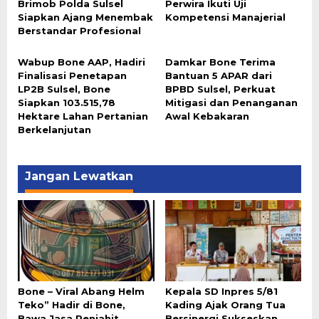
Brimob Polda Sulsel
Perwira Ikuti Uji
Siapkan Ajang Menembak
Kompetensi Manajerial
Berstandar Profesional
Wabup Bone AAP, Hadiri
Damkar Bone Terima
Finalisasi Penetapan
Bantuan 5 APAR dari
LP2B Sulsel, Bone
BPBD Sulsel, Perkuat
Siapkan 103.515,78
Mitigasi dan Penanganan
Hektare Lahan Pertanian
Awal Kebakaran
Berkelanjutan
Jangan Lewatkan
Bone – Viral Abang Helm
Kepala SD Inpres 5/81
Teko” Hadir di Bone,
Kading Ajak Orang Tua
Bawa Jasa Penjahit
Bersinergi Sukseskan