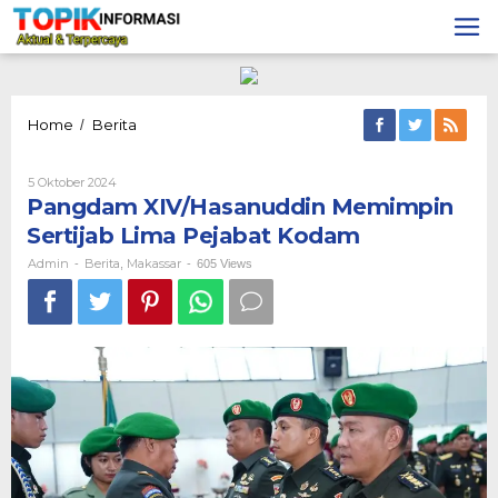
Lewati
ke
konten
Pangdam
Home
Berita
/
XIV/Hasanuddin
Memimpin
Oleh
5 Oktober 2024
Sertijab
Admin
Pangdam XIV/Hasanuddin Memimpin
Lima
Pejabat
Sertijab Lima Pejabat Kodam
Kodam
Admin
Berita
Makassar
-
,
-
605 Views