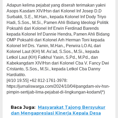
Adapun kelima pejabat yang diserah terimakan yakni
Asops Kasdam XIV/Hsn dari Kolonel Inf Josep D.D
Surbakti, S.E., M.Han., kepada Kolonel Inf Dody Triyo
Hadi, S.Sos., M.Si., Pamen Ahli Bidang Ideologi Politik
Poksahli dari Kolonel Inf Erwin Ferdinad Barends
kepada Kolonel Inf Dannie Hendra, Pamen Ahli Bidang
OMP Poksahli dari Kolonel Arh Herman Toni kepada
Kolonel Inf Drs. Yamin, M.Han., Perwira LO AL dari
Kolonel Laut (KH) M. As’ad, S.Sos., M.Si., kepada
Letkol Laut (KH) Fatkhul Yasin, S.Pd., M.Pd., dan
Kabekangdam XIV/Hsn dari Kolonel Cba V. Fancy Dwi
Cristanto, S.Sos., M.Si., kepada Letkol Cba Danny
Hardiatito.
[4/10 19.55] +62 812-1761-3978:
https://jurnaliswarga.com/2024/10/04/pangdam-xiv-hsn-
pimpin-sertijab-lima-pejabat-di-lingkungan-kodam/(*)
Baca Juga:
Masyarakat Tajong Bersyukur
dan Mengapresiasi Kinerja Kepala Desa