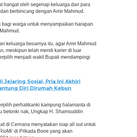
ut hangat oleh segenap keluarga dan para
a dan berbincang dengan Amir Mahmud.
ng bagi warga untuk menyampaikan harapan
r Mahmud.
an keluarga besarnya itu, agar Amir Mahmud
 meskipun telah meniti karier di luar
terpilih menjadi wakil Bupati mendampingi
 Jejaring Sosial, Pria Ini Akhiri
ntung Diri Dirumah Kebun
 terpilih perhatikanki kampung halamanta di
rlu betonki nak, Ungkap H. Shamsuddin
 di Cenrana menyatakan siap all out untuk
oMi’ di Pilkada Bone yang akan