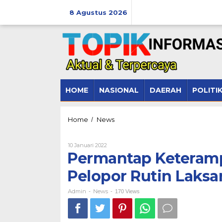
Lewati
ke
8 Agustus 2026
konten
HOME
NASIONAL
DAERAH
POLITI
Permantap
Home
News
/
Keterampilan
Personel,
Oleh
10 Januari 2022
Batalyon
Admin
Permantap Keterampi
C
Pelopor
Pelopor Rutin Laksa
Rutin
Laksanakan
Ini
Admin
News
-
-
170 Views