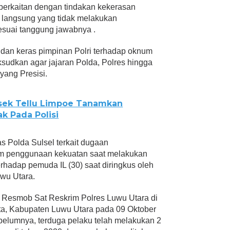
erkaitan dengan tindakan kekerasan
n langsung yang tidak melakukan
suai tanggung jawabnya .
s dan keras pimpinan Polri terhadap oknum
ksudkan agar jajaran Polda, Polres hingga
ang Presisi.
lsek Tellu Limpoe Tanamkan
ak Pada Polisi
s Polda Sulsel terkait dugaan
 penggunaan kekuatan saat melakukan
adap pemuda IL (30) saat diringkus oleh
uwu Utara.
 Resmob Sat Reskrim Polres Luwu Utara di
, Kabupaten Luwu Utara pada 09 Oktober
ebelumnya, terduga pelaku telah melakukan 2