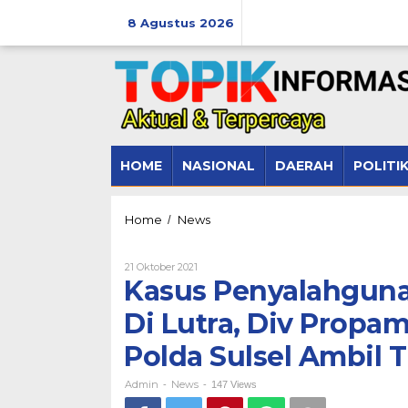
Lewati
ke
8 Agustus 2026
konten
HOME
NASIONAL
DAERAH
POLITI
Kasus
Home
News
/
Penyalahgunaan
Wewenang
Oleh
21 Oktober 2021
Anggota
Admin
Kasus Penyalahgun
Polri
Di
Di Lutra, Div Propa
Lutra,
Div
Polda Sulsel Ambil 
Propam
Polri
Bersama
Admin
News
-
-
147 Views
Bid