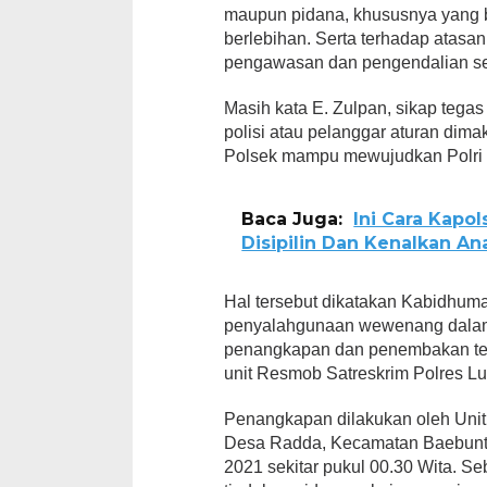
maupun pidana, khususnya yang b
berlebihan. Serta terhadap atasa
pengawasan dan pengendalian se
Masih kata E. Zulpan, sikap tega
polisi atau pelanggar aturan dima
Polsek mampu mewujudkan Polri y
Baca Juga:
Ini Cara Kapo
Disipilin Dan Kenalkan An
Hal tersebut dikatakan Kabidhuma
penyalahgunaan wewenang dalam
penangkapan dan penembakan terh
unit Resmob Satreskrim Polres L
Penangkapan dilakukan oleh Unit
Desa Radda, Kecamatan Baebunta
2021 sekitar pukul 00.30 Wita. S