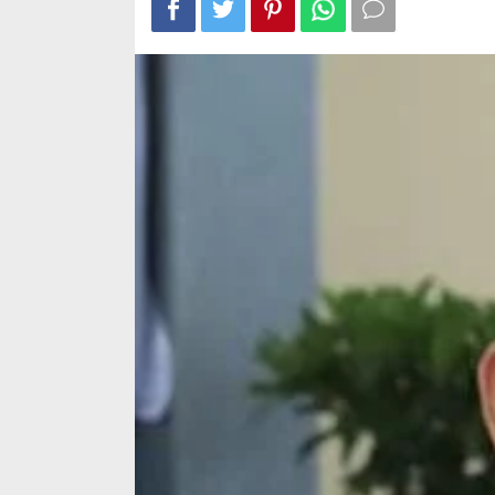
Propam
Polda
Sulsel
Ambil
Tindakan
Tegas