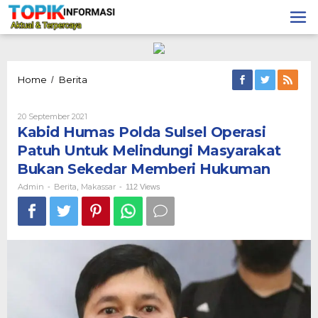
Lewati
ke
konten
Kabid
Home
Berita
/
Humas
Polda
Oleh
20 September 2021
Sulsel
Admin
Kabid Humas Polda Sulsel Operasi
Operasi
Patuh
Patuh Untuk Melindungi Masyarakat
Untuk
Bukan Sekedar Memberi Hukuman
Melindungi
Masyarakat
Admin
Berita
Makassar
-
,
-
112 Views
Bukan
Sekedar
Memberi
Hukuman