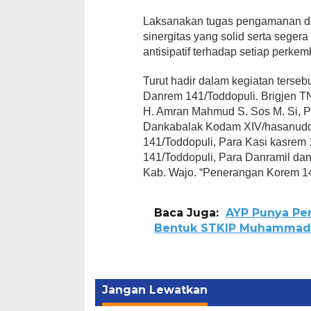
Laksanakan tugas pengamanan de
sinergitas yang solid serta seger
antisipatif terhadap setiap perke
Turut hadir dalam kegiatan terseb
Danrem 141/Toddopuli. Brigjen TN
H. Amran Mahmud S. Sos M. Si, 
Dankabalak Kodam XIV/hasanuddi
141/Toddopuli, Para Kasi kasrem
141/Toddopuli, Para Danramil da
Kab. Wajo. “Penerangan Korem 14
Baca Juga:
AYP Punya Pe
Bentuk STKIP Muhammad
Jangan Lewatkan