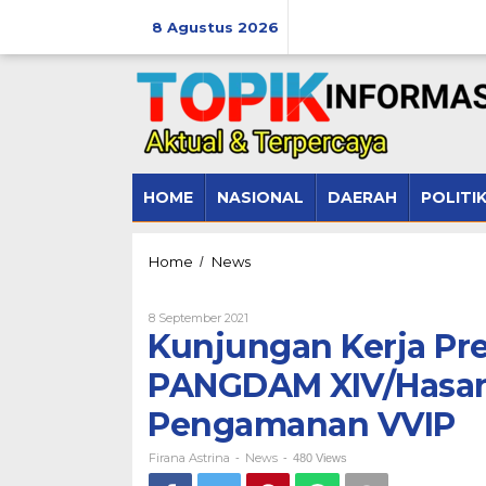
Lewati
ke
8 Agustus 2026
konten
HOME
NASIONAL
DAERAH
POLITI
Kunjungan
Home
News
/
Kerja
Presiden
Oleh
8 September 2021
RI
Firana
Kunjungan Kerja Pre
di
Astrina
Kab.
PANGDAM XIV/Hasan
Wajo,
PANGDAM
Pengamanan VVIP
XIV/Hasanuddin
Pimpin
Apel
Firana Astrina
News
-
-
480 Views
Pasukan