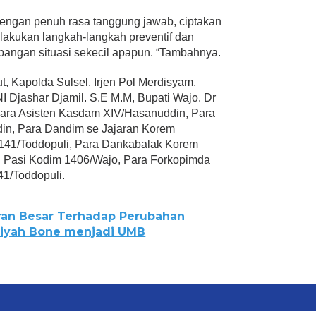
ngan penuh rasa tanggung jawab, ciptakan
a lakukan langkah-langkah preventif dan
mbangan situasi sekecil apapun. “Tambahnya.
ut, Kapolda Sulsel. Irjen Pol Merdisyam,
I Djashar Djamil. S.E M.M, Bupati Wajo. Dr
Para Asisten Kasdam XIV/Hasanuddin, Para
n, Para Dandim se Jajaran Korem
 141/Toddopuli, Para Dankabalak Korem
n Pasi Kodim 1406/Wajo, Para Forkopimda
1/Toddopuli.
ran Besar Terhadap Perubahan
iyah Bone menjadi UMB