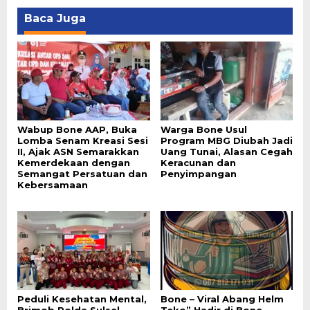
Baca Juga
Wabup Bone AAP, Buka
Warga Bone Usul
Lomba Senam Kreasi Sesi
Program MBG Diubah Jadi
II, Ajak ASN Semarakkan
Uang Tunai, Alasan Cegah
Kemerdekaan dengan
Keracunan dan
Semangat Persatuan dan
Penyimpangan
Kebersamaan
Peduli Kesehatan Mental,
Bone – Viral Abang Helm
Brimob Polda Sulsel
Teko” Hadir di Bone,