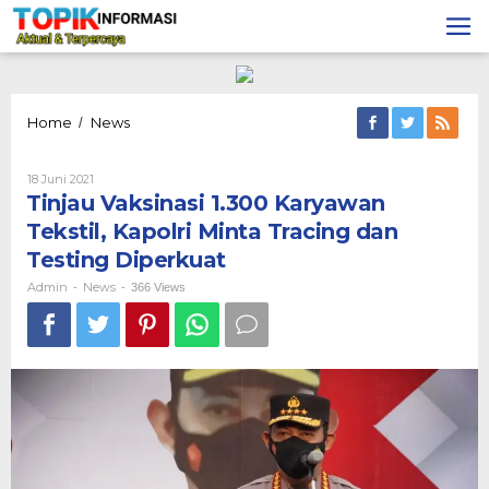
Lewati
ke
konten
Tinjau
Home
News
/
Vaksinasi
1.300
Oleh
18 Juni 2021
Karyawan
Admin
Tinjau Vaksinasi 1.300 Karyawan
Tekstil,
Kapolri
Tekstil, Kapolri Minta Tracing dan
Minta
Testing Diperkuat
Tracing
dan
Admin
News
-
-
366 Views
Testing
Diperkuat