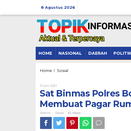
Lewati
ke
8 Agustus 2026
konten
HOME
NASIONAL
DAERAH
POLITI
Sat
Home
Sosial
/
Binmas
Polres
Oleh
9 Juni 2021
Bone
Admin
Sat Binmas Polres 
Membantu
Masyarakat
Membuat Pagar Ru
Membuat
Pagar
Rumah.
Admin
Sosial
-
-
81 Views