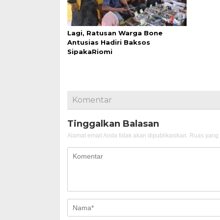
Lagi, Ratusan Warga Bone
Antusias Hadiri Baksos
SipakaRiomi
Komentar
Tinggalkan Balasan
Alamat email Anda tidak akan dipublikasikan.
Ruas yang 