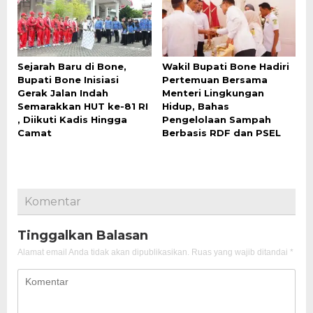
Sejarah Baru di Bone,
Wakil Bupati Bone Hadiri
Bupati Bone Inisiasi
Pertemuan Bersama
Gerak Jalan Indah
Menteri Lingkungan
Semarakkan HUT ke-81 RI
Hidup, Bahas
, Diikuti Kadis Hingga
Pengelolaan Sampah
Camat
Berbasis RDF dan PSEL
Komentar
Tinggalkan Balasan
Alamat email Anda tidak akan dipublikasikan.
Ruas yang wajib ditandai
*