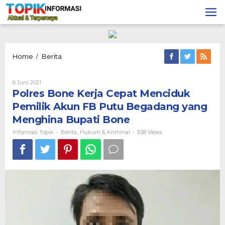
Lewati
ke
konten
Polres
Home
Berita
/
Bone
Kerja
Oleh
6 Juni 2021
Cepat
Informasi
Polres Bone Kerja Cepat Menciduk
Menciduk
Topik
Pemilik
Pemilik Akun FB Putu Begadang yang
Akun
Menghina Bupati Bone
FB
Putu
Informasi Topik
Berita
Hukum & Kriminal
-
,
-
538 Views
Begadang
yang
Menghina
Bupati
Bone