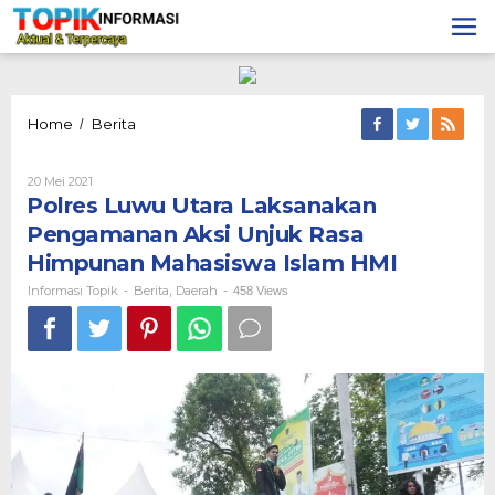
Lewati
ke
konten
Polres
Home
Berita
/
Luwu
Utara
Oleh
20 Mei 2021
Laksanakan
Informasi
Polres Luwu Utara Laksanakan
Pengamanan
Topik
Aksi
Pengamanan Aksi Unjuk Rasa
Unjuk
Himpunan Mahasiswa Islam HMI
Rasa
Himpunan
Informasi Topik
Berita
Daerah
-
,
-
458 Views
Mahasiswa
Islam
HMI