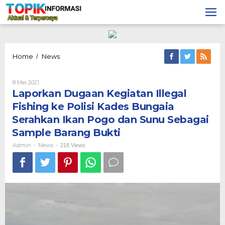
Lewati
ke
konten
Laporkan
Home
News
/
Dugaan
Kegiatan
Oleh
8 Mei 2021
Illegal
Admin
Laporkan Dugaan Kegiatan Illegal
Fishing
ke
Fishing ke Polisi Kades Bungaia
Polisi
Serahkan Ikan Pogo dan Sunu Sebagai
Kades
Bungaia
Sample Barang Bukti
Serahkan
Admin
News
-
-
Ikan
218 Views
Pogo
dan
Sunu
Sebagai
Sample
Barang
Bukti