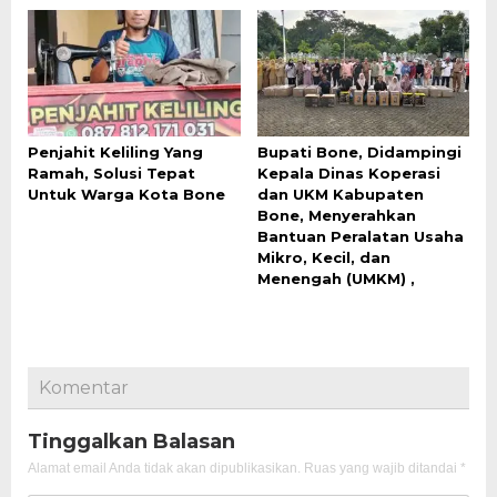
Penjahit Keliling Yang
Bupati Bone, Didampingi
Ramah, Solusi Tepat
Kepala Dinas Koperasi
Untuk Warga Kota Bone
dan UKM Kabupaten
Bone, Menyerahkan
Bantuan Peralatan Usaha
Mikro, Kecil, dan
Menengah (UMKM) ,
Komentar
Tinggalkan Balasan
Alamat email Anda tidak akan dipublikasikan.
Ruas yang wajib ditandai
*