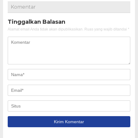
Komentar
Tinggalkan Balasan
Alamat email Anda tidak akan dipublikasikan.
Ruas yang wajib ditandai
*