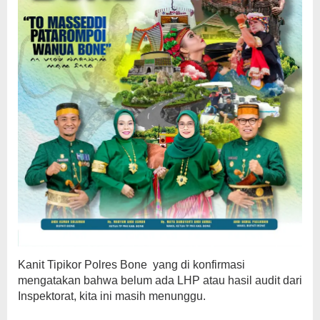
Kanit Tipikor Polres Bone yang di konfirmasi
mengatakan bahwa belum ada LHP atau hasil audit dari
Inspektorat, kita ini masih menunggu.