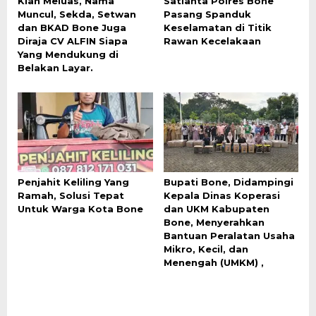
Kian Meluas, Nama
Satlanta Polres Bone
Muncul, Sekda, Setwan
Pasang Spanduk
dan BKAD Bone Juga
Keselamatan di Titik
Diraja CV ALFIN Siapa
Rawan Kecelakaan
Yang Mendukung di
Belakan Layar.
Penjahit Keliling Yang
Bupati Bone, Didampingi
Ramah, Solusi Tepat
Kepala Dinas Koperasi
Untuk Warga Kota Bone
dan UKM Kabupaten
Bone, Menyerahkan
Bantuan Peralatan Usaha
Mikro, Kecil, dan
Menengah (UMKM) ,