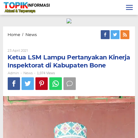
Lewati
ke
konten
Ketua
Home
News
/
LSM
Lampu
Oleh
23 April 2021
Pertanyakan
Admin
Ketua LSM Lampu Pertanyakan Kinerja
Kinerja
Inspektorat
Inspektorat di Kabupaten Bone
di
Kabupaten
Admin
News
-
-
1,074 Views
Bone