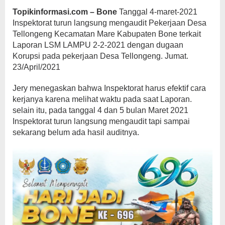
Topikinformasi.com – Bone
Tanggal 4-maret-2021
Inspektorat turun langsung mengaudit Pekerjaan Desa
Tellongeng Kecamatan Mare Kabupaten Bone terkait
Laporan LSM LAMPU 2-2-2021 dengan dugaan
Korupsi pada pekerjaan Desa Tellongeng. Jumat.
23/April/2021
Jery menegaskan bahwa Inspektorat harus efektif cara
kerjanya karena melihat waktu pada saat Laporan.
selain itu, pada tanggal 4 dan 5 bulan Maret 2021
Inspektorat turun langsung mengaudit tapi sampai
sekarang belum ada hasil auditnya.