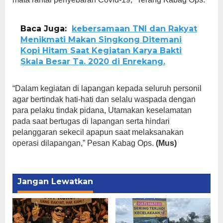
Baca Juga:
kebersamaan TNI dan Rakyat
Menikmati Makan Singkong Ditemani
Kopi Hitam Saat Kegiatan Karya Bakti
Skala Besar Ta. 2020 di Enrekang.
“Dalam kegiatan di lapangan kepada seluruh personil
agar bertindak hati-hati dan selalu waspada dengan
para pelaku tindak pidana, Utamakan keselamatan
pada saat bertugas di lapangan serta hindari
pelanggaran sekecil apapun saat melaksanakan
operasi dilapangan,” Pesan Kabag Ops.
(Mus)
Jangan Lewatkan