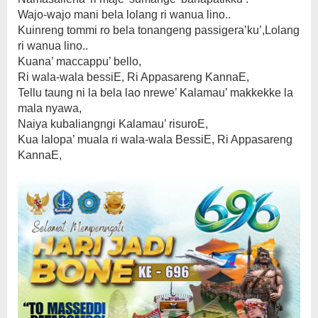
Wajo-wajo mani bela lolang ri wanua lino..
Kuinreng tommi ro bela tonangeng passigera’ku’,Lolang
ri wanua lino..
Kuana’ maccappu’ bello,
Ri wala-wala bessiE, Ri Appasareng KannaE,
Tellu taung ni la bela lao nrewe’ Kalamau’ makkekke la
mala nyawa,
Naiya kubaliangngi Kalamau’ risuroE,
Kua lalopa’ muala ri wala-wala BessiE, Ri Appasareng
KannaE,