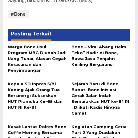
Sayang, didalam KETEGASAN. (MuS)
#Bone
Posting Terkait
Warga Bone Usul
Bone – Viral Abang Helm
Program MBG Diubah Jadi
Teko” Hadir di Bone,
Uang Tunai, Alasan Cegah
Bawa Jasa Penjahit
Keracunan dan
Keliling Bergaransi
Penyimpangan
Kepala SD Inpres 5/81
Sejarah Baru di Bone,
Kading Ajak Orang Tua
Bupati Bone Inisiasi
Bersinergi Sukseskan
Gerak Jalan Indah
HUT Pramuka Ke-65 dan
Semarakkan HUT ke-81 RI
HUT RI Ke-81
, Diikuti Kadis Hingga
Camat
Kasat Lantas Polres Bone
Kegiatan Camping Ceria
Coffe Morning Bersama
Part 2 Yang Diadakan