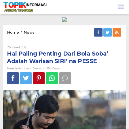
Lewati
ke
konten
Hal
Home
News
/
Paling
Penting
Oleh
26 Maret 2021
Dari
Firana
Hal Paling Penting Dari Bola Soba’
Bola
Astrina
Soba'
Adalah Warisan SIRI’ na PESSE
Adalah
Warisan
Firana Astrina
News
-
-
504 Views
SIRI'
na
PESSE