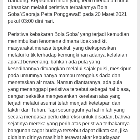
Bandung. Kepedihan inilah yang lebih mendalam turut
dirasakan melalui peristiwa terbakarnya Bola
Soba’/Saoraja Petta PonggawaE pada 20 Maret 2021
pukul 03:00 dini hari.
Peristiwa kebakaran Bola Soba’ yang terjadi kemudian
menimbulkan fenomena dimana tidak sedikit
masyarakat merasa terpukul, yang diekspresikan
melalui kritik terhadap kemungkinan adanya kelalaian
aparat berwenang, bahkan ada pula yang
kesedihannya dituangkan melalui sajak puisi, meskipun
pada umumnya hanya mampu mengelus dada dan
meneteskan air mata. Namun diantaranya, ada pula
yang menanggapi peristiwa tersebut sebagai hal biasa,
dengan seketika mengesankan kerelaan atas yang
terjadi melalui asumsi telah menjadi ketetapan dan
takdir dari Tuhan. Tapi sesungguhnya hal inilah yang
secara mendasar perlu dikoreksi untuk disadari, bahwa
sejatinya mereka yang perih atas peristiwa terbakarnya
bangunan cagar budaya tersebut dapat dikatakan, jika
didalam dirinya masihlah terawat akar kebudayaan