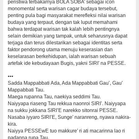
peristiwa terbakarnya BOLA SOBA’ sebagai icon
monomental serta warisan cagar budaya tersebut,
penting pula bagi masyarakat merefleksi nilai warisan
budaya yang terpaut, dengan tak luput memahami
bahwa terdapat warisan tak kalah lebih pentingnya
selain demikian yang tampak, untuk seharusnya dapat
terjaga dan terus dilestarikan sebagai identitas serta
faktor pendorong utama menuju keserasian dan
keselarasan berkehidupan, ialah warisan sebuah
artefak ide kebudayaan Bugis, yakni SIRI’ na PESSE.
•••
Sadda Mappabbati Ada, Ada Mappabbati Gau’, Gau’
Mappabbati Tau.
Maega rupanna Tau, naekiya seddimi Tau.
Naiyyapa riaseng Tau rekkua naonroi SIRI’. Naiyyapa
na sukku jokkana SIRI’E narekko sitonrai PESSE.
Nasaba iyyaro SIRI’E, Sunge’ naranreng, nyawa nakira-
kira.
Naiyya PESSEwE tuo makkure’ ri ati macarinna lao ri
padanna rupa Tau.