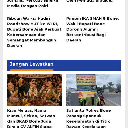
Jurnalis: Perkuat Sinergi
Oleh Pemuda Sibulue,,
Media Dengan Polri
Ribuan Warga Hadiri
Pimpin IKA SMAN 8 Bone,
Roadshow HUT ke-81 RI,
Wakil Bupati Bone
Bupati Bone Ajak Perkuat
Dorong Alumni
Kebersamaan dan
Berkontribusi Bagi
Semangat Membangun
Daerah
Daerah
Jangan Lewatkan
Kian Meluas, Nama
Satlanta Polres Bone
Muncul, Sekda, Setwan
Pasang Spanduk
dan BKAD Bone Juga
Keselamatan di Titik
Diraja CV ALFIN Siapa
Rawan Kecelakaan