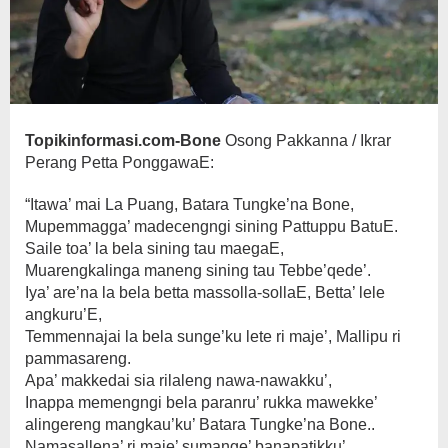
Topikinformasi.com-Bone
Osong Pakkanna / Ikrar
Perang Petta PonggawaE:
“Itawa’ mai La Puang, Batara Tungke’na Bone,
Mupemmagga’ madecengngi sining Pattuppu BatuE.
Saile toa’ la bela sining tau maegaE,
Muarengkalinga maneng sining tau Tebbe’qede’.
Iya’ are’na la bela betta massolla-sollaE, Betta’ lele
angkuru’E,
Temmennajai la bela sunge’ku lete ri maje’, Mallipu ri
pammasareng.
Apa’ makkedai sia rilaleng nawa-nawakku’,
Inappa memengngi bela paranru’ rukka mawekke’
alingereng mangkau’ku’ Batara Tungke’na Bone..
Namasallena’ ri maje’ sumange’ banapatikku’.