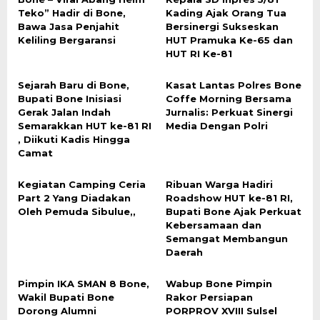
Teko” Hadir di Bone,
Kading Ajak Orang Tua
Bawa Jasa Penjahit
Bersinergi Sukseskan
Keliling Bergaransi
HUT Pramuka Ke-65 dan
HUT RI Ke-81
Sejarah Baru di Bone,
Kasat Lantas Polres Bone
Bupati Bone Inisiasi
Coffe Morning Bersama
Gerak Jalan Indah
Jurnalis: Perkuat Sinergi
Semarakkan HUT ke-81 RI
Media Dengan Polri
, Diikuti Kadis Hingga
Camat
Kegiatan Camping Ceria
Ribuan Warga Hadiri
Part 2 Yang Diadakan
Roadshow HUT ke-81 RI,
Oleh Pemuda Sibulue,,
Bupati Bone Ajak Perkuat
Kebersamaan dan
Semangat Membangun
Daerah
Pimpin IKA SMAN 8 Bone,
Wabup Bone Pimpin
Wakil Bupati Bone
Rakor Persiapan
Dorong Alumni
PORPROV XVIII Sulsel