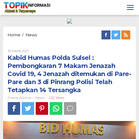
Lewati
ke
konten
Kabid
Home
News
/
Humas
Polda
Oleh
16 Maret 2021
Sulsel
Firana
Kabid Humas Polda Sulsel :
:
Astrina
Pembongkaran
Pembongkaran 7 Makam Jenazah
7
Covid 19, 4 Jenazah ditemukan di Pare-
Makam
Jenazah
Pare dan 3 di Pinrang Polisi Telah
Covid
Tetapkan 14 Tersangka
19,
4
Firana Astrina
News
-
-
132 Views
Jenazah
ditemukan
di
Pare-
Pare
dan
3