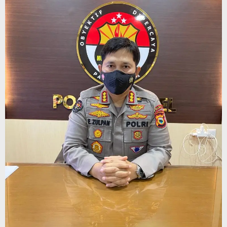
di
Pinrang
Polisi
Telah
Tetapkan
14
Tersangka