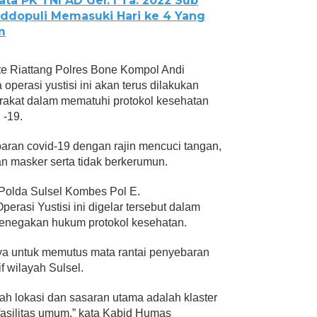
ta PK TNI AD Gel. I Ta. 2022 Sub
ddopuli Memasuki Hari ke 4 Yang
m
te Riattang Polres Bone Kompol Andi
perasi yustisi ini akan terus dilakukan
arakat dalam mematuhi protokol kesehatan
 -19.
ran covid-19 dengan rajin mencuci tangan,
n masker serta tidak berkerumun.
 Polda Sulsel Kombes Pol E.
perasi Yustisi ini digelar tersebut dalam
penegakan hukum protokol kesehatan.
paya untuk memutus mata rantai penyebaran
f wilayah Sulsel.
ah lokasi dan sasaran utama adalah klaster
fasilitas umum,” kata Kabid Humas