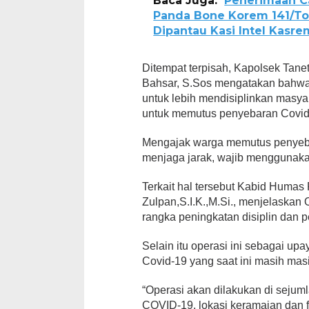
Baca Juga:
Penerimaan Ca
Panda Bone Korem 141/To
Dipantau Kasi Intel Kasre
Ditempat terpisah, Kapolsek Tane
Bahsar, S.Sos mengatakan bahwa o
untuk lebih mendisiplinkan masy
untuk memutus penyebaran Covid
Mengajak warga memutus penyeba
menjaga jarak, wajib menggunaka
Terkait hal tersebut Kabid Humas
Zulpan,S.I.K.,M.Si., menjelaskan O
rangka peningkatan disiplin dan 
Selain itu operasi ini sebagai u
Covid-19 yang saat ini masih masi
“Operasi akan dilakukan di sejuml
COVID-19, lokasi keramaian dan 