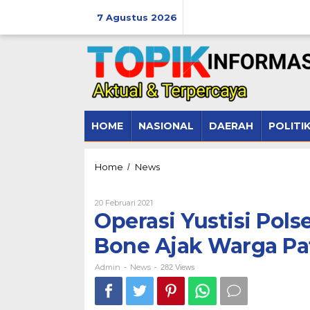
Lewati
ke
7 Agustus 2026
konten
HOME
NASIONAL
DAERAH
POLITI
Operasi
Home
News
/
Yustisi
Polsek
Oleh
20 Februari 2021
Tanete
Admin
Operasi Yustisi Pols
Riattang
Polres
Bone Ajak Warga Pat
Bone
Ajak
Warga
Admin
News
-
-
282 Views
Patuhi
Prokes
Covid-