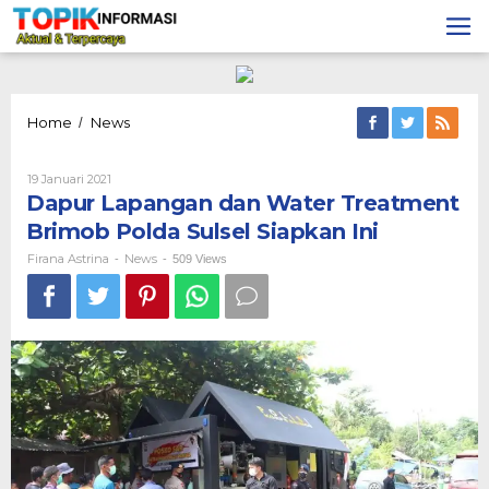
Lewati
ke
konten
Dapur
Home
News
/
Lapangan
dan
Oleh
19 Januari 2021
Water
Firana
Dapur Lapangan dan Water Treatment
Treatment
Astrina
Brimob
Brimob Polda Sulsel Siapkan Ini
Polda
Sulsel
Firana Astrina
News
-
-
509 Views
Siapkan
Ini