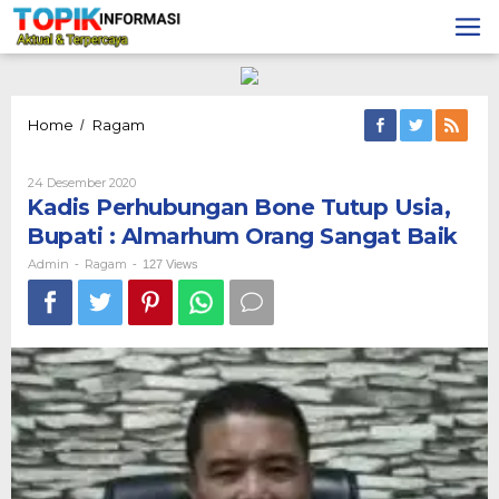
Lewati
ke
konten
Kadis
Home
Ragam
/
Perhubungan
Bone
Oleh
24 Desember 2020
Tutup
Admin
Kadis Perhubungan Bone Tutup Usia,
Usia,
Bupati
Bupati : Almarhum Orang Sangat Baik
:
Almarhum
Admin
Ragam
-
-
127 Views
Orang
Sangat
Baik