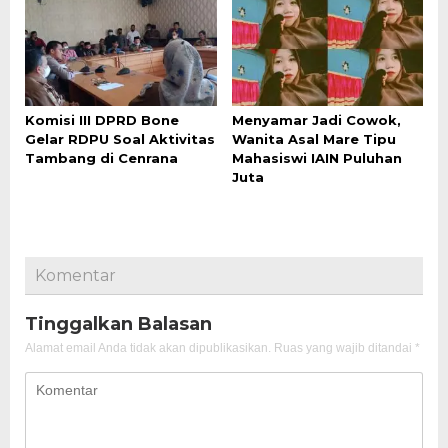
Komisi III DPRD Bone
Menyamar Jadi Cowok,
Gelar RDPU Soal Aktivitas
Wanita Asal Mare Tipu
Tambang di Cenrana
Mahasiswi IAIN Puluhan
Juta
Komentar
Tinggalkan Balasan
Alamat email Anda tidak akan dipublikasikan.
Ruas yang wajib ditandai
*