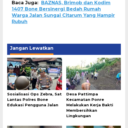
Baca Juga:
BAZNAS, Brimob dan Kodim
1407 Bone Bersinergi Bedah Rumah
Warga Jalan Sungai Citarum Yang Hampir
Rubuh
Jangan Lewatkan
Sosialisasi Ops Zebra, Sat
Desa Pattimpa
Lantas Polres Bone
Kecamatan Ponre
Edukasi Pengguna Jalan
Melakukan Kerja Bakti
Membersihkan
Lingkungan