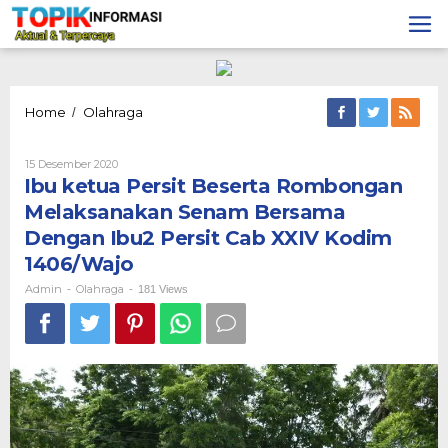
Lewati
ke
konten
Ibu
Home
Olahraga
/
ketua
Persit
Oleh
15 Desember 2020
Beserta
Admin
Ibu ketua Persit Beserta Rombongan
Rombongan
Melaksanakan
Melaksanakan Senam Bersama
Senam
Dengan Ibu2 Persit Cab XXIV Kodim
Bersama
Dengan
1406/Wajo
Ibu2
Admin
Olahraga
-
-
181 Views
Persit
Cab
XXIV
Kodim
1406/Wajo