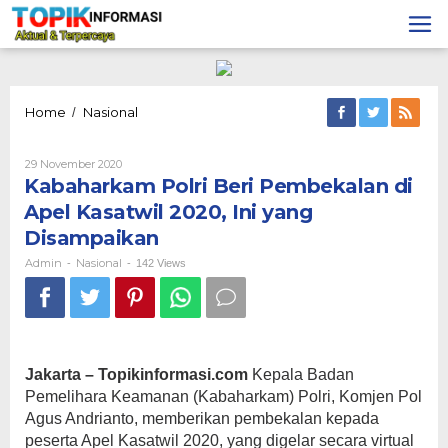
Lewati
ke
konten
Kabaharkam
Home
Nasional
/
Polri
Beri
Oleh
29 November 2020
Pembekalan
Admin
Kabaharkam Polri Beri Pembekalan di
di
Apel
Apel Kasatwil 2020, Ini yang
Kasatwil
Disampaikan
2020,
Ini
Admin
Nasional
-
-
142 Views
yang
Disampaikan
Jakarta – Topikinformasi.com
Kepala Badan
Pemelihara Keamanan (Kabaharkam) Polri, Komjen Pol
Agus Andrianto, memberikan pembekalan kepada
peserta Apel Kasatwil 2020, yang digelar secara virtual