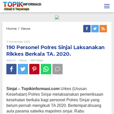
Lewati
ke
konten
190
Home
News
/
Personel
Polres
Oleh
11 November 2020
Sinjai
Admin
190 Personel Polres Sinjai Laksanakan
Laksanakan
Rikkes
Rikkes Berkala TA. 2020.
Berkala
TA.
Admin
News
-
-
484 Views
2020.
Sinjai – Topikinformasi.com
Urkes (Urusan
Kesehatan) Polres Sinjai melaksanakan pemeriksaan
kesehatan berkala bagi personel Polres Sinjai yang
belum pernah mengikuti TA 2020. Bertempat diruang
aula parama satwika mapolres sinjai. Rabu