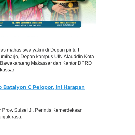
as mahasiswa yakni di Depan pintu I
Sumiharjo, Depan kampus UIN Alauddin Kota
. Bawakaraeng Makassar dan Kantor DPRD
akassar
 Batalyon C Pelopor, Ini Harapan
r Prov. Sulsel Jl. Perintis Kemerdekaan
njuk rasa.