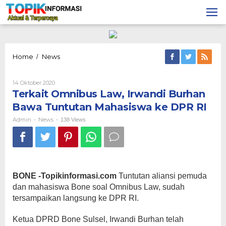
Lewati
ke
konten
Terkait
Home
News
/
Omnibus
Law,
Oleh
14 Oktober 2020
Irwandi
Admin
Terkait Omnibus Law, Irwandi Burhan
Burhan
Bawa
Bawa Tuntutan Mahasiswa ke DPR RI
Tuntutan
Mahasiswa
Admin
News
-
-
138 Views
ke
DPR
RI
BONE -Topikinformasi.com
Tuntutan aliansi pemuda
dan mahasiswa Bone soal Omnibus Law, sudah
tersampaikan langsung ke DPR RI.
Ketua DPRD Bone Sulsel, Irwandi Burhan telah