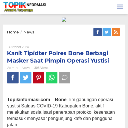
Lewati
ke
konten
Kanit
Home
News
/
Tipidter
Polres
Oleh
1 Oktober 2020
Bone
Admin
Kanit Tipidter Polres Bone Berbagi
Berbagi
Masker
Masker Saat Pimpin Operasi Yustisi
Saat
Pimpin
Admin
News
-
-
306 Views
Operasi
Yustisi
Topikinformasi.com – Bone
Tim gabungan operasi
yustisi Satgas COVID-19 Kabupaten Bone, aktif
melakukan sosialisasi penerapan protokol kesehatan
termasuk menyasar pengunjung kafe dan pengguna
jalan.