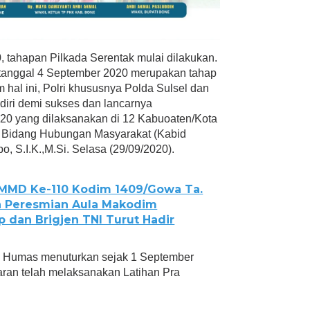
 tahapan Pilkada Serentak mulai dilakukan.
 tanggal 4 September 2020 merupakan tahap
 hal ini, Polri khususnya Polda Sulsel dan
diri demi sukses dan lancarnya
20 yang dilaksanakan di 12 Kabuoaten/Kota
la Bidang Hubungan Masyarakat (Kabid
 S.I.K.,M.Si. Selasa (29/09/2020).
MD Ke-110 Kodim 1409/Gowa Ta.
n Peresmian Aula Makodim
 dan Brigjen TNI Turut Hadir
bid Humas menuturkan sejak 1 September
jaran telah melaksanakan Latihan Pra