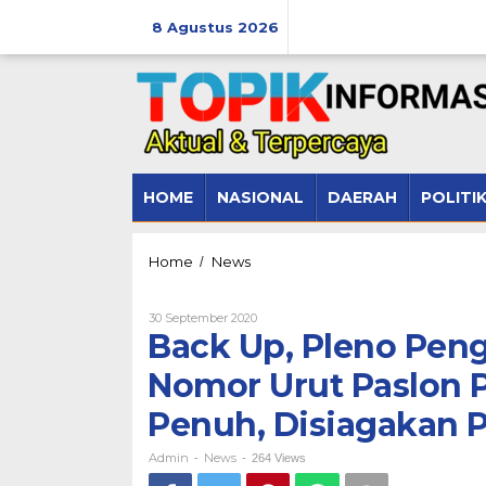
Lewati
ke
8 Agustus 2026
konten
HOME
NASIONAL
DAERAH
POLITI
Back
Home
News
/
Up,
Pleno
Oleh
30 September 2020
Pengundian
Admin
Back Up, Pleno Pen
dan
Penetapan
Nomor Urut Paslon 
Nomor
Urut
Penuh, Disiagakan P
Paslon
Personil
PAM
Admin
News
-
-
264 Views
Berkekuatan