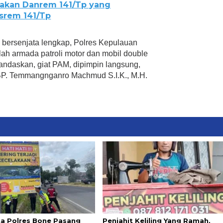
atakan Danrem 141/Tp yang
asrem 141/Tp
 bersenjata lengkap, Polres Kepulauan
lah armada patroli motor dan mobil double
andaskan, giat PAM, dipimpin langsung,
BP. Temmangnganro Machmud S.I.K., M.H.
ta Polres Bone Pasang
Penjahit Keliling Yang Ramah,