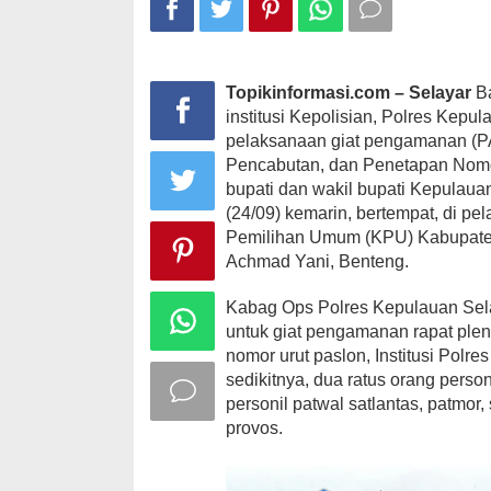
Penuh,
Disiagakan
Polres
Kep.
Selayar
Topikinformasi.com – Selayar
Ba
institusi Kepolisian, Polres Kepu
pelaksanaan giat pengamanan (P
Pencabutan, dan Penetapan Nomo
bupati dan wakil bupati Kepulauan
(24/09) kemarin, bertempat, di pe
Pemilihan Umum (KPU) Kabupaten 
Achmad Yani, Benteng.
Kabag Ops Polres Kepulauan Sela
untuk giat pengamanan rapat ple
nomor urut paslon, Institusi Polr
sedikitnya, dua ratus orang perso
personil patwal satlantas, patmor, 
provos.