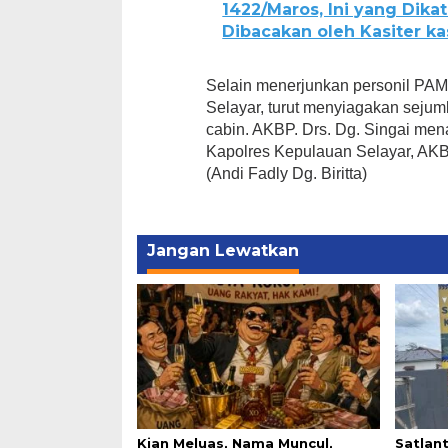
1422/Maros, Ini yang Dik
Dibacakan oleh Kasiter k
Selain menerjunkan personil PAM
Selayar, turut menyiagakan sejum
cabin. AKBP. Drs. Dg. Singai men
Kapolres Kepulauan Selayar, AK
(Andi Fadly Dg. Biritta)
Jangan Lewatkan
Kian Meluas, Nama Muncul,
Satlan